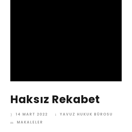
Haksız Rekabet
14 MART 2022
YAVUZ HUKUK BÜROSU
MAKALELER